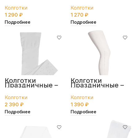
антрацит с
антрацит со
рисунком
снежинкой
Колготки
Колготки
“Circles”
1 290
₽
1 270
₽
Подробнее
Подробнее
Колготки
Колготки
Праздничные –
Праздничные –
белые
белые с бантиком
Колготки
Колготки
2 390
₽
1 390
₽
Подробнее
Подробнее